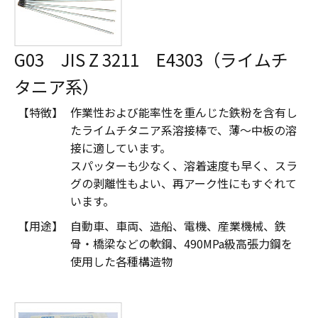
G03 JIS Z 3211 E4303（ライムチ
タニア系）
【特徴】
作業性および能率性を重んじた鉄粉を含有し
たライムチタニア系溶接棒で、薄～中板の溶
接に適しています。
スパッターも少なく、溶着速度も早く、スラ
グの剥離性もよい、再アーク性にもすぐれて
います。
【用途】
自動車、車両、造船、電機、産業機械、鉄
骨・橋梁などの軟鋼、490MPa級高張力鋼を
使用した各種構造物