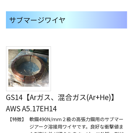
サブマージワイヤ
GS14【Arガス、混合ガス(Ar+He)】
AWS A5.17EH14
【特徴】
軟鋼490N/ｍｍ２級の高張力鋼用のサブマー
ジアーク溶接用ワイヤです。良好な衝撃値ま