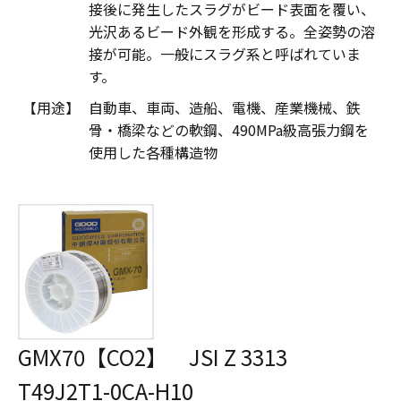
接後に発生したスラグがビード表面を覆い、
光沢あるビード外観を形成する。全姿勢の溶
接が可能。一般にスラグ系と呼ばれていま
す。
【用途】
自動車、車両、造船、電機、産業機械、鉄
骨・橋梁などの軟鋼、490MPa級高張力鋼を
使用した各種構造物
GMX70
【CO2】 JSI Z 3313
T49J2T1-0CA-H10