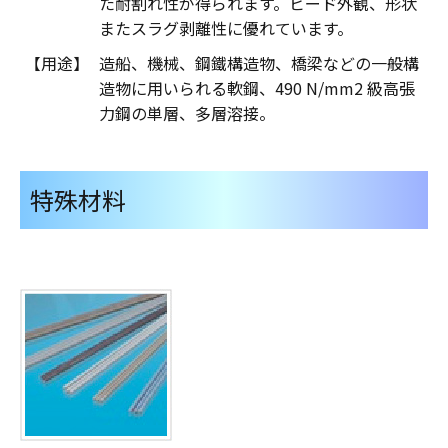
た耐割れ性が得られます。ビード外観、形状
またスラグ剥離性に優れています。
【用途】
造船、機械、鋼鐵構造物、橋梁などの一般構
造物に用いられる軟鋼、490 N/mm2 級高張
力鋼の単層、多層溶接。
特殊材料