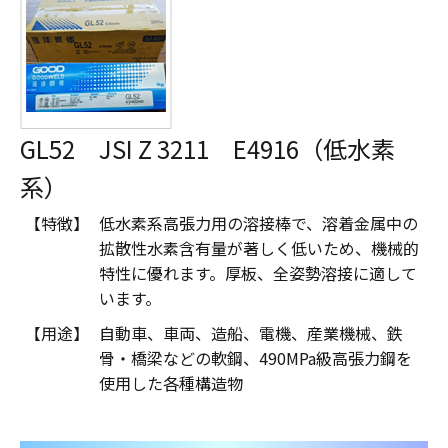
GL52 JSI Z 3211 E4916（低水素
系）
【特徴】
低水素系高張力用の溶接棒で、溶着金属中の
拡散性水素含有量が著しく低いため、機械的
特性に優れます。厚板、全姿勢溶接に適して
います。
【用途】
自動車、車両、造船、電機、産業機械、鉄
骨・橋梁などの軟鋼、490MPa級高張力鋼を
使用した各種構造物