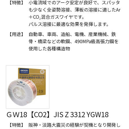
【特徴】
小電流域でのアーク安定が良好で、スパッタ
も少なく全姿勢溶接、薄板の溶接に適したAr
＋CO₂混合ガスワイヤです。
パルス溶接に最適な効果を発揮します。
【用途】
自動車、車両、造船、電機、産業機械、鉄
骨・橋梁などの軟鋼、490MPa級高張力鋼を
使用した各種構造物
ＧＷ18【CO2】JIS Z 3312 YGW18
【特徴】
阪神・淡路大震災の経験が契機となり開発し