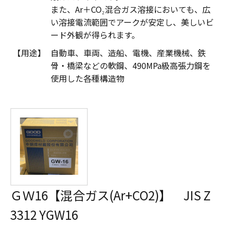
また、Ar＋CO₂混合ガス溶接においても、広
い溶接電流範囲でアークが安定し、美しいビ
ード外観が得られます。
【用途】
自動車、車両、造船、電機、産業機械、鉄
骨・橋梁などの軟鋼、490MPa級高張力鋼を
使用した各種構造物
ＧＷ16【混合ガス(Ar+CO2)】 JIS Z
3312 YGW16