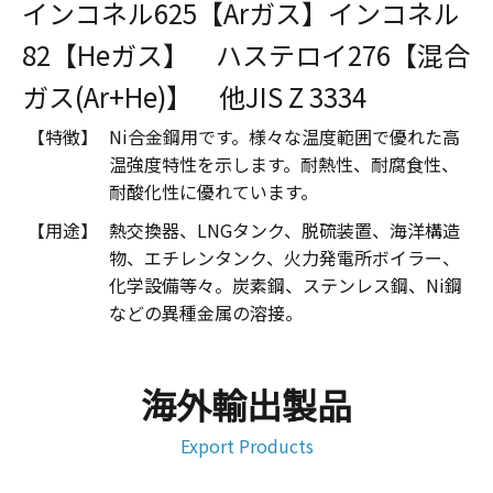
インコネル625【Arガス】インコネル
82【Heガス】 ハステロイ276【混合
ガス(Ar+He)】 他JIS Z 3334
【特徴】
Ni合金鋼用です。様々な温度範囲で優れた高
温強度特性を示します。耐熱性、耐腐食性、
耐酸化性に優れています。
【用途】
熱交換器、LNGタンク、脱硫装置、海洋構造
物、エチレンタンク、火力発電所ボイラー、
化学設備等々。炭素鋼、ステンレス鋼、Ni鋼
などの異種金属の溶接。
海外輸出製品
Export Products