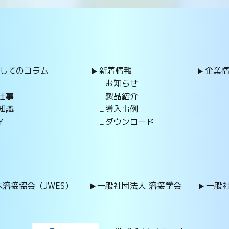
してのコラム
新着情報
企業
お知らせ
仕事
製品紹介
知識
導入事例
Y
ダウンロード
溶接協会（JWES）
一般社団法人 溶接学会
一般