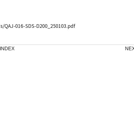
:
ads/QAJ-016-SDS-D200_250103.pdf
SDS:
（安
全
INDEX
NE
デ
ー
タ
シ
ー
ト）