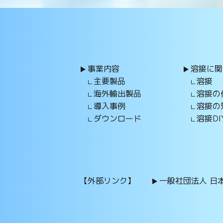
事業内容
溶接に関
主要製品
溶接
海外輸出製品
溶接の
導入事例
溶接の
ダウンロード
溶接DI
【外部リンク】
一般社団法人 日本