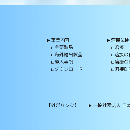
事業内容
溶接に関
主要製品
溶接
海外輸出製品
溶接の
導入事例
溶接の
ダウンロード
溶接DI
【外部リンク】
一般社団法人 日本