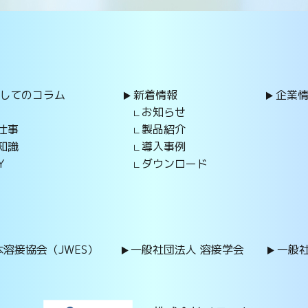
してのコラム
新着情報
企業
お知らせ
仕事
製品紹介
知識
導入事例
Y
ダウンロード
溶接協会（JWES）
一般社団法人 溶接学会
一般