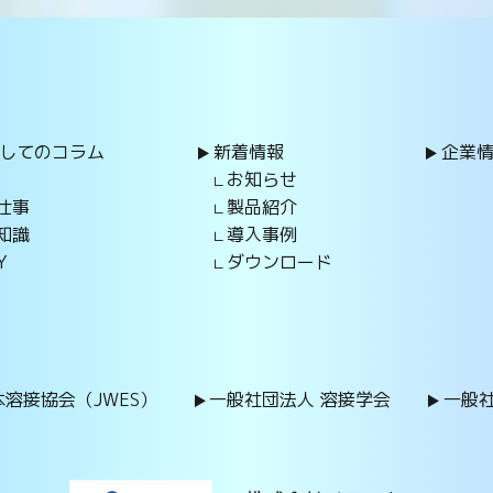
してのコラム
新着情報
企業
お知らせ
仕事
製品紹介
知識
導入事例
Y
ダウンロード
溶接協会（JWES）
一般社団法人 溶接学会
一般