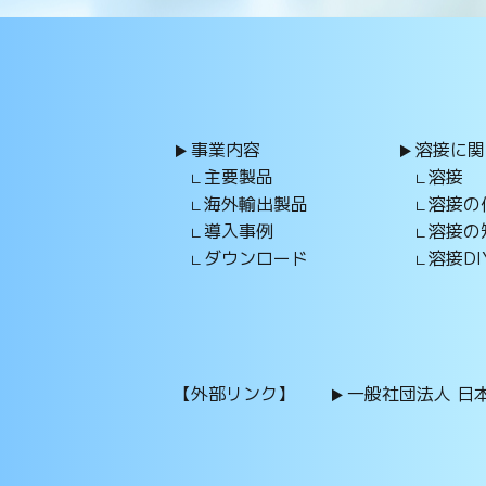
事業内容
溶接に関
主要製品
溶接
海外輸出製品
溶接の
導入事例
溶接の
ダウンロード
溶接DI
【外部リンク】
一般社団法人 日本