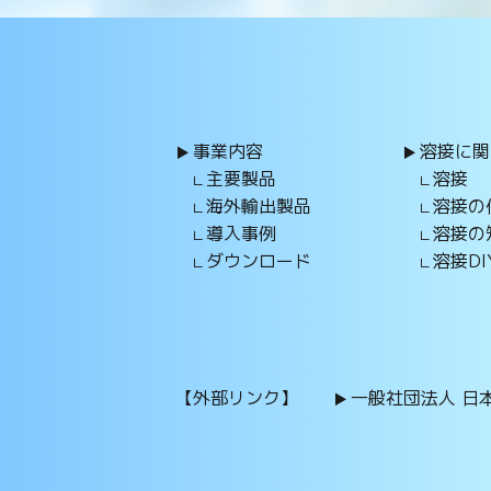
事業内容
溶接に関
主要製品
溶接
海外輸出製品
溶接の
導入事例
溶接の
ダウンロード
溶接DI
【外部リンク】
一般社団法人 日本