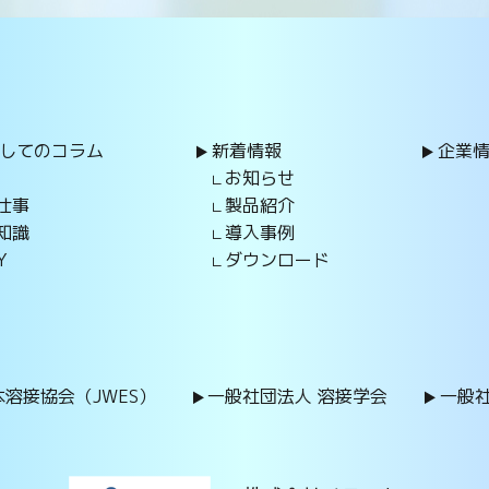
してのコラム
新着情報
企業
お知らせ
仕事
製品紹介
知識
導入事例
Y
ダウンロード
溶接協会（JWES）
一般社団法人 溶接学会
一般