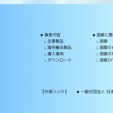
事業内容
溶接に関
主要製品
溶接
海外輸出製品
溶接の
導入事例
溶接の
ダウンロード
溶接DI
【外部リンク】
一般社団法人 日本