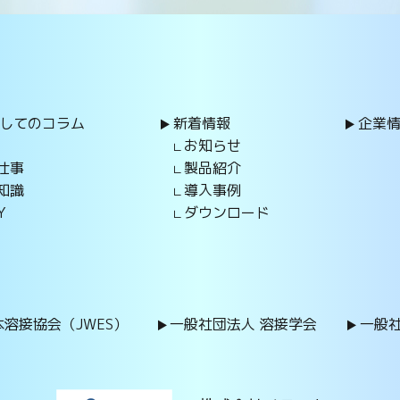
してのコラム
新着情報
企業
お知らせ
仕事
製品紹介
知識
導入事例
Y
ダウンロード
溶接協会（JWES）
一般社団法人 溶接学会
一般