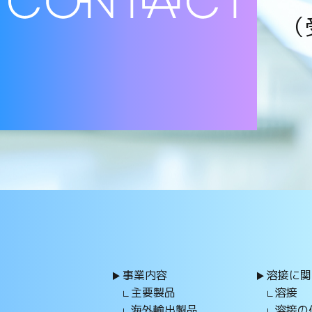
（
事業内容
溶接に関
主要製品
溶接
海外輸出製品
溶接の