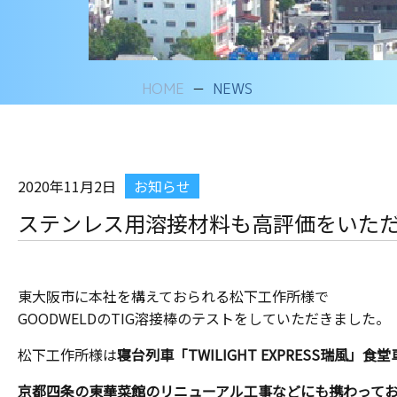
HOME
NEWS
2020年11月2日
お知らせ
ステンレス用溶接材料も高評価をいた
東大阪市に本社を構えておられる
松下工作所様
で
GOODWELDのTIG溶接棒のテストをしていただきました。
松下工作所様は
寝台列車「TWILIGHT EXPRESS瑞風」食
京都四条の東華菜館のリニューアル工事など
にも携わってお